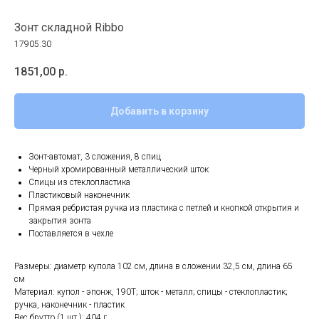
Зонт складной Ribbo
17905.30
1851,00
р.
Добавить в корзину
Зонт-автомат, 3 сложения, 8 спиц
Черный хромированный металлический шток
Спицы из стеклопластика
Пластиковый наконечник
Прямая ребристая ручка из пластика с петлей и кнопкой открытия и
закрытия зонта
Поставляется в чехле
Размеры: диаметр купола 102 см, длина в сложении 32,5 см, длина 65
см
Материал: купол - эпонж, 190Т; шток - металл; спицы - стеклопластик;
ручка, наконечник - пластик
Вес брутто (1 шт.): 404 г