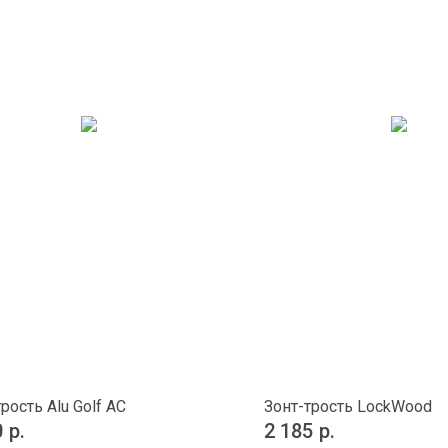
рость Alu Golf AC
Зонт-трость LockWood
0
р.
2 185
р.