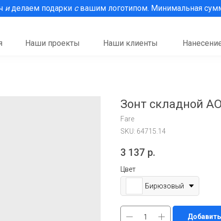
рч
и
делаем подарки
с
вашим логотипом. Минимальная сумма
я
Наши проекты
Наши клиенты
Нанесение
Зонт складной A
Fare
SKU:
64715.14
3 137
р.
Цвет
Бирюзовый
Добавить