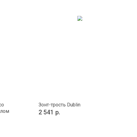
со
Зонт-трость Dublin
олом
2 541
р.