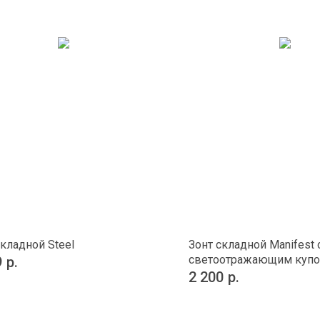
складной Steel
Зонт складной Manifest 
светоотражающим куп
9
р.
2 200
р.