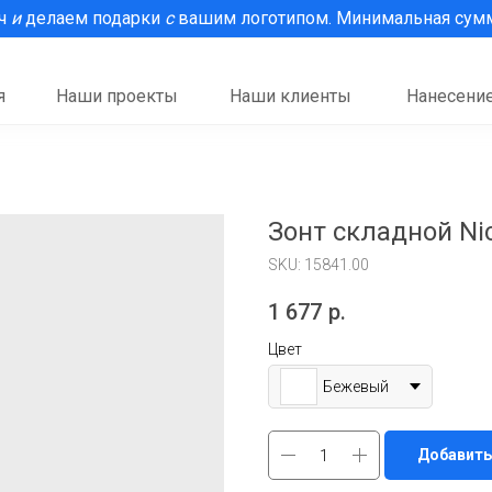
рч
и
делаем подарки
с
вашим логотипом. Минимальная сумма
я
Наши проекты
Наши клиенты
Нанесение
Зонт складной Ni
SKU:
15841.00
1 677
р.
Цвет
Бежевый
Добавить