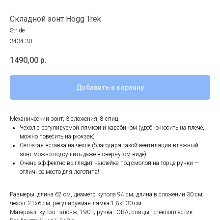
Складной зонт Hogg Trek
Stride
3434.30
1490,00
р.
Добавить в корзину
Механический зонт, 3 сложения, 8 спиц.
Чехол с регулируемой лямкой и карабином (удобно носить на плече,
можно повесить на рюкзак)
Сетчатая вставка на чехле (благодаря такой вентиляции влажный
зонт можно подсушить даже в свернутом виде)
Очень эффектно выглядит наклейка под смолой на торце ручки —
отличное место для логотипа!
Размеры: длина 62 см, диаметр купола 94 см; длина в сложении 30 см;
чехол: 21х6 см, регулируемая лямка 1,8х130 см
Материал: купол - эпонж, 190T; ручка - ЭВА; спицы - стеклопластик