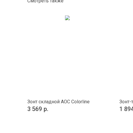
Смотреть также
Зонт складной AOC Colorline
Зонт-т
3 569
р.
1 89