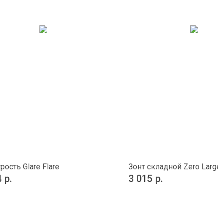
рость Glare Flare
Зонт складной Zero Larg
4
р.
3 015
р.