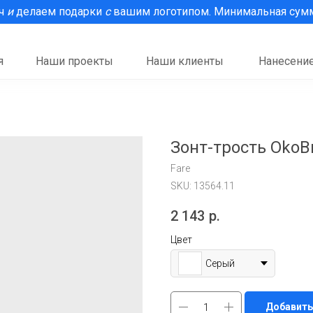
рч
и
делаем подарки
с
вашим логотипом. Минимальная сумма
я
Наши проекты
Наши клиенты
Нанесение
Зонт-трость OkoBr
Fare
SKU:
13564.11
2 143
р.
Цвет
Серый
Добавить