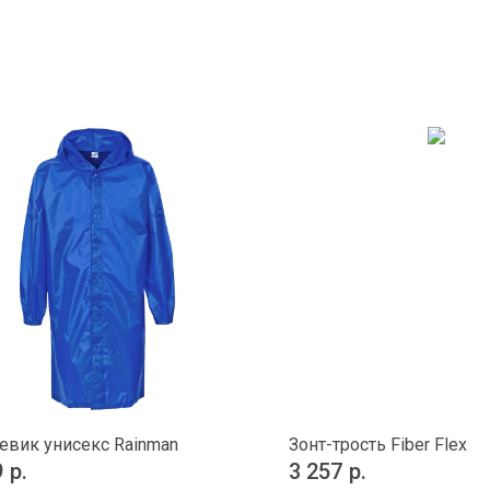
вик унисекс Rainman
Зонт-трость Fiber Flex
9
р.
3 257
р.