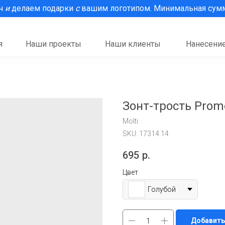
рч
и
делаем подарки
с
вашим логотипом. Минимальная сумма
я
Наши проекты
Наши клиенты
Нанесение
Зонт-трость Prom
Molti
SKU:
17314.14
695
р.
Цвет
Голубой
Добавить