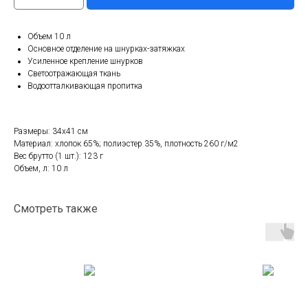
Объем 10 л
Основное отделение на шнурках-затяжках
Усиленное крепление шнурков
Светоотражающая ткань
Водоотталкивающая пропитка
Размеры: 34x41 см
Материал: хлопок 65%; полиэстер 35%, плотность 260 г/м2
Вес брутто (1 шт.): 123 г
Объем, л: 10 л
Смотреть также