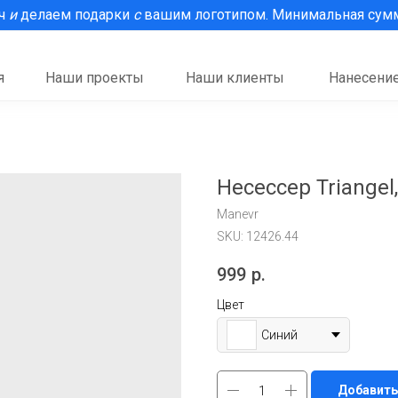
рч
и
делаем подарки
с
вашим логотипом. Минимальная сумма
я
Наши проекты
Наши клиенты
Нанесение
Несессер Triangel
Manevr
SKU:
12426.44
999
р.
Цвет
Синий
Добавить