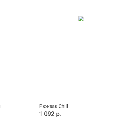
й
Рюкзак Chill
1 092
р.