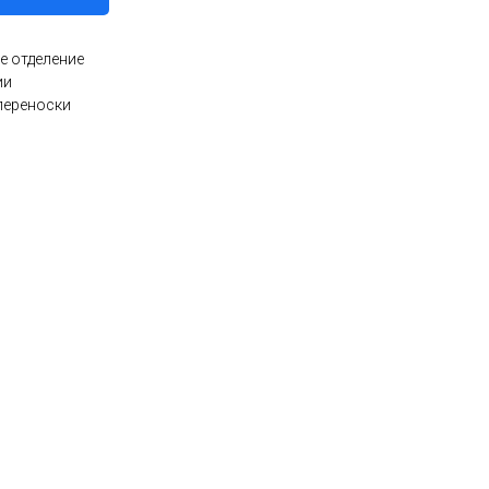
е отделение
ии
переноски