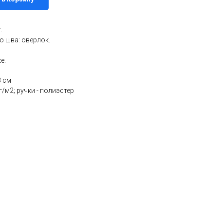
.
о шва: оверлок.
е.
3 см
г/м2; ручки - полиэстер