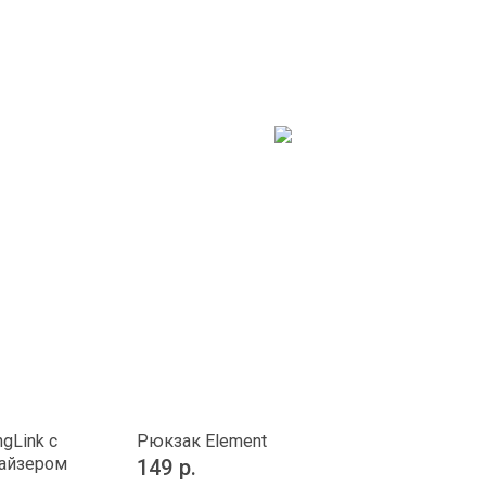
gLink с
Рюкзак Element
найзером
149
р.