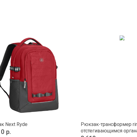
к Next Ryde
Рюкзак-трансформер rin
отстегивающимся орга
10
р.