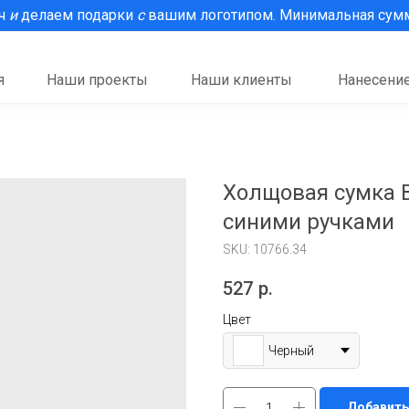
рч
и
делаем подарки
с
вашим логотипом. Минимальная сумма
я
Наши проекты
Наши клиенты
Нанесение
Холщовая сумка B
синими ручками
SKU:
10766.34
527
р.
Цвет
Черный
Добавить