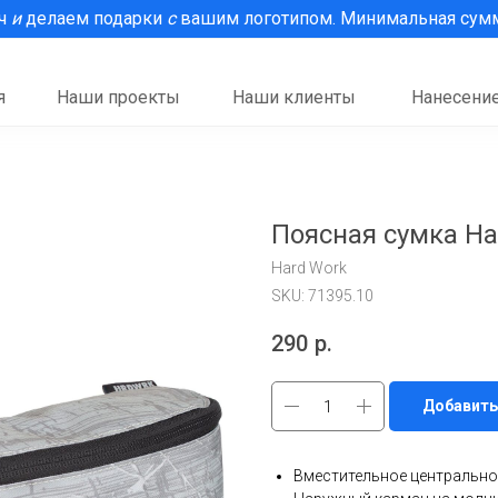
рч
и
делаем подарки
с
вашим логотипом. Минимальная сумма
я
Наши проекты
Наши клиенты
Нанесение
Поясная сумка Ha
Hard Work
SKU:
71395.10
290
р.
Добавить
Вместительное центрально