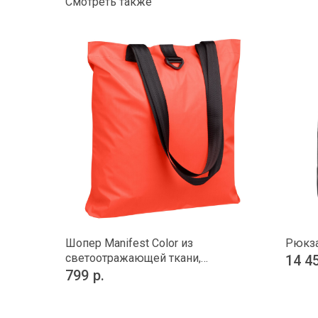
Смотреть также
Шопер Manifest Color из
Рюкза
светоотражающей ткани,
14 4
оранжевый
799
р.