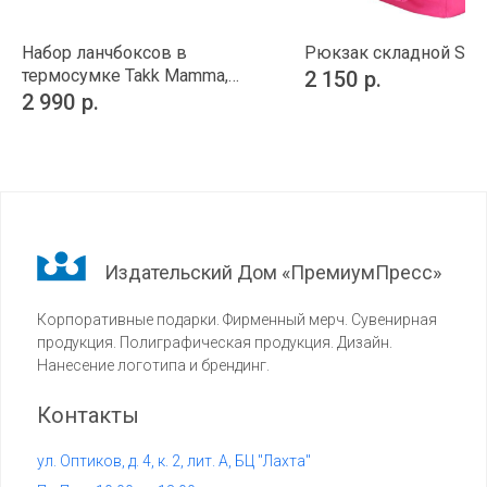
Набор ланчбоксов в
Рюкзак складной Swi
термосумке Takk Mamma,
2 150
р.
зеленый
2 990
р.
Издательский Дом «ПремиумПресс»
Корпоративные подарки. Фирменный мерч. Сувенирная
продукция. Полиграфическая продукция. Дизайн.
Нанесение логотипа и брендинг.
Контакты
ул. Оптиков, д. 4, к. 2, лит. А, БЦ "Лахта"