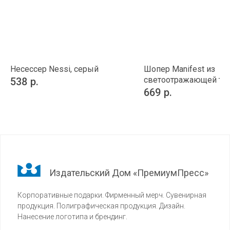
Несессер Nessi, серый
Шопер Manifest из
светоотражающей тка
538
р.
серый
669
р.
Издательский Дом «ПремиумПресс»
Корпоративные подарки. Фирменный мерч. Сувенирная
продукция. Полиграфическая продукция. Дизайн.
Нанесение логотипа и брендинг.