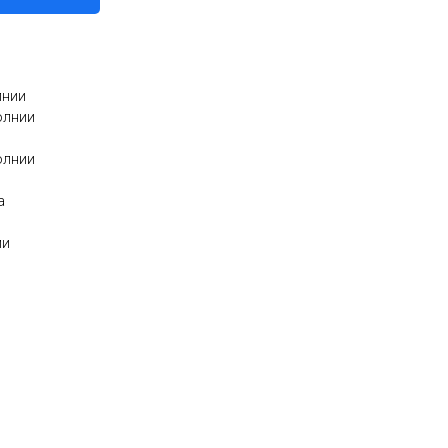
лнии
олнии
олнии
а
ми