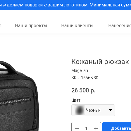
рч
и
делаем подарки
с
вашим логотипом. Минимальная сумма
я
Наши проекты
Наши клиенты
Нанесение
Кожаный рюкзак д
Magellan
SKU:
16568.30
26 500
р.
Цвет
Черный
Добавить