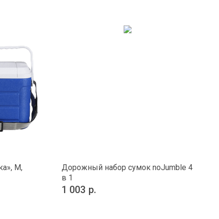
а», M,
Дорожный набор сумок noJumble 4
в 1
1 003
р.