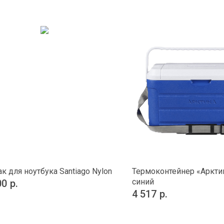
к для ноутбука Santiago Nylon
Термоконтейнер «Арктик
синий
00
р.
4 517
р.