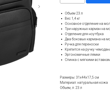
Объем 23 л
Вес 1,4 кг
Основное отделение на мо
Три наружных карман на м
Отделение для ноутбука
Два боковых кармана на м
Ручка для переноски
Крепится на ручку чемодан
Эргономичные лямки
Спинка с мягкими вставка
Размеры: 31х44х17,5 см
Материал: натуральная кожа
Объем, л: 23 л