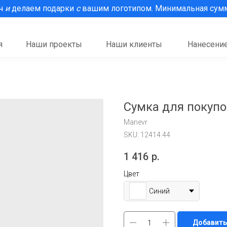
рч
и
делаем подарки
с
вашим логотипом. Минимальная сумма
я
Наши проекты
Наши клиенты
Нанесение
Сумка для покупок
Manevr
SKU:
12414.44
1 416
р.
Цвет
Синий
Добавить