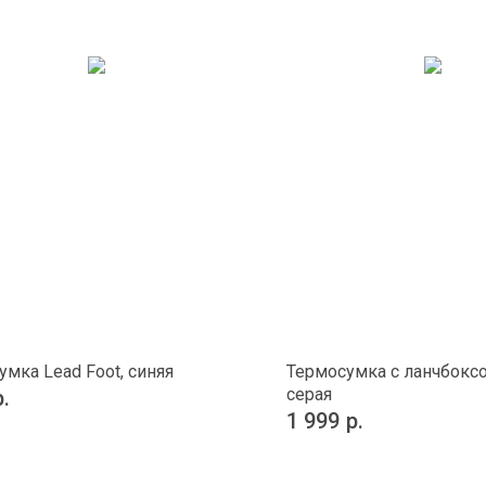
умка Lead Foot, синяя
Термосумка с ланчбокс
серая
р.
1 999
р.