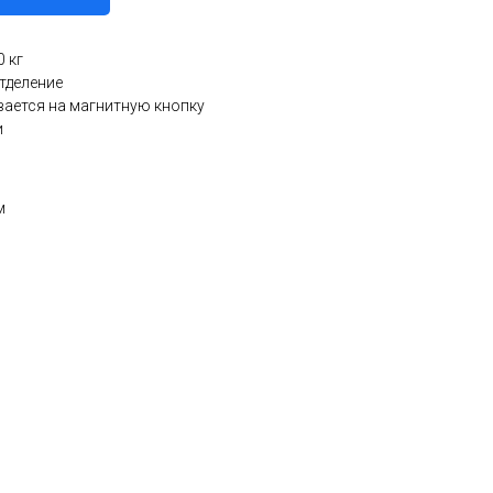
 кг
тделение
вается на магнитную кнопку
и
м