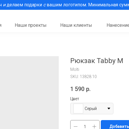
рч
и
делаем подарки
с
вашим логотипом. Минимальная сумма
я
Наши проекты
Наши клиенты
Нанесение
Рюкзак Tabby M
Molti
SKU:
13828.10
1 590
р.
Цвет
Серый
Добавить