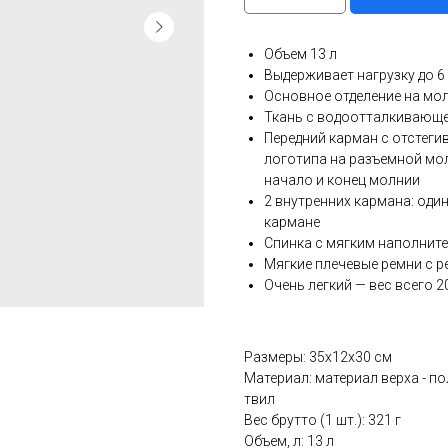
Объем 13 л
Выдерживает нагрузку до 6 
Основное отделение на мо
Ткань с водоотталкивающ
Передний карман с отстег
логотипа на разъемной мо
начало и конец молнии
2 внутренних кармана: оди
кармане
Спинка с мягким наполнит
Мягкие плечевые ремни с р
Очень легкий — вес всего 2
Размеры: 35x12x30 см
Материал: материал верха - п
твил
Вес брутто (1 шт.): 321 г
Объем, л: 13 л