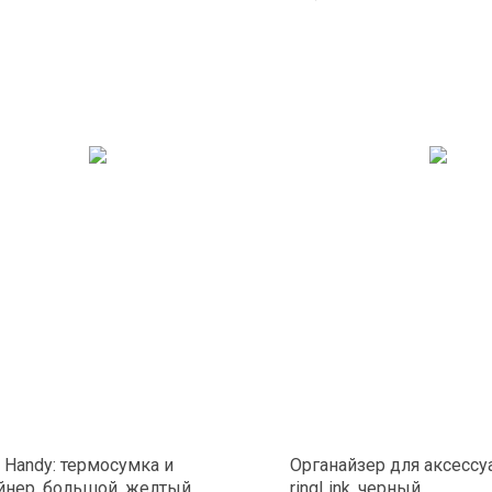
 Handy: термосумка и
Органайзер для аксессу
йнер, большой, желтый
ringLink, черный