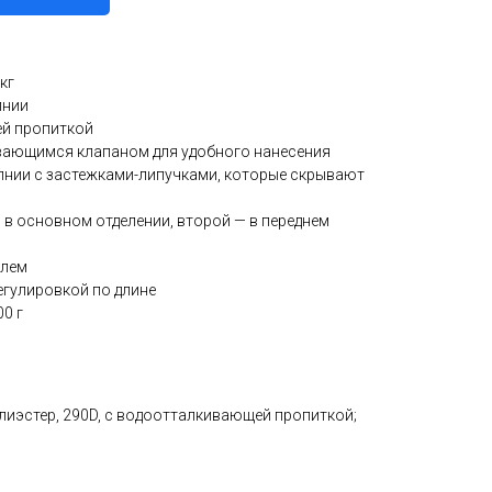
кг
лнии
ей пропиткой
ивающимся клапаном для удобного нанесения
лнии с застежками-липучками, которые скрывают
н в основном отделении, второй — в переднем
елем
егулировкой по длине
00 г
олиэстер, 290D, с водоотталкивающей пропиткой;