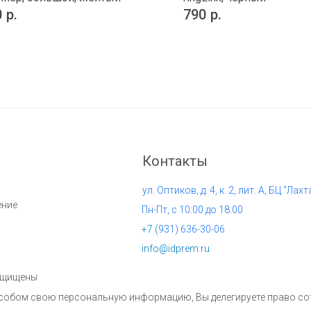
0
р.
790
р.
Контакты
ул. Оптиков, д. 4, к. 2, лит. А, БЦ "Лахт
ение
Пн-Пт, с 10:00 до 18:00
+7 (
931) 636-30-06
info@idprem.ru
защищены
пособом свою персональную информацию, Вы делегируете право с