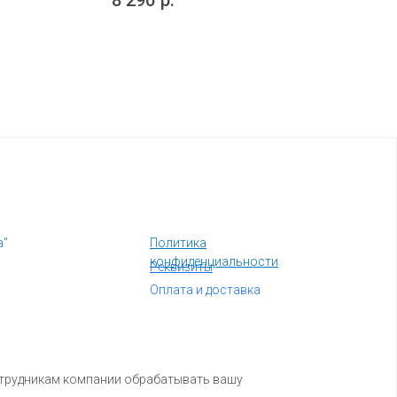
8 290
р.
а"
Политика
конфиденциальности
Реквизиты
Оплата и доставка
отрудникам компании обрабатывать вашу