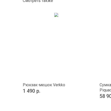
Смотреть также
Рюкзак-мешок Verkko
Сумка
Piquad
1 490
р.
58 9