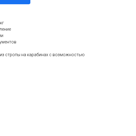
кг
ление
ии
кументов
из стропы на карабинах с возможностью