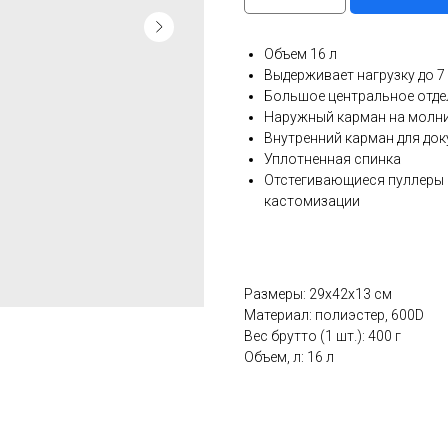
Объем 16 л
Выдерживает нагрузку до 7 
Большое центральное отде
Наружный карман на молн
Внутренний карман для до
Уплотненная спинка
Отстегивающиеся пуллеры 
кастомизации
Размеры: 29x42х13 см
Материал: полиэстер, 600D
Вес брутто (1 шт.): 400 г
Объем, л: 16 л