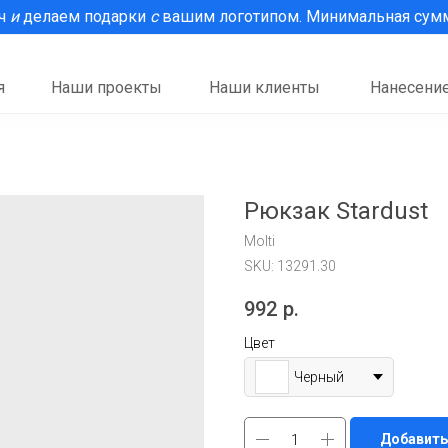
рч
и
делаем подарки
с
вашим логотипом. Минимальная сумма
я
Наши проекты
Наши клиенты
Нанесение
Рюкзак Stardust
Molti
SKU:
13291.30
992
р.
Цвет
Черный
Добавить