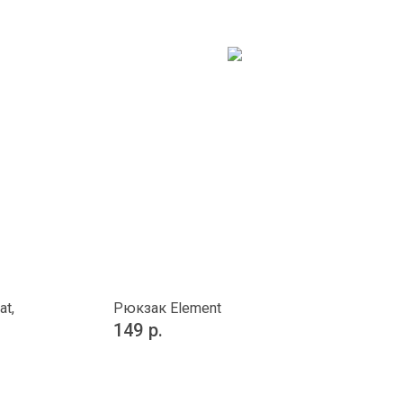
t,
Рюкзак Element
149
р.