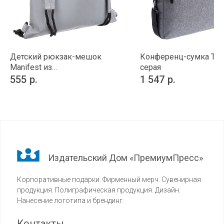
Детский рюкзак-мешок
Конференц-сумка The F
Manifest из
серая
светоотражающей ткани
555
р.
1 547
р.
Издательский Дом «ПремиумПресс»
Корпоративные подарки. Фирменный мерч. Сувенирная
продукция. Полиграфическая продукция. Дизайн.
Нанесение логотипа и брендинг.
Контакты