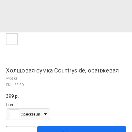
Холщовая сумка Countryside, оранжевая
Avoska
SKU:
22.20
399
р.
Цвет
Оранжевый