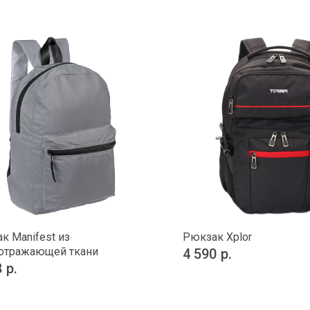
к Manifest из
Рюкзак Xplor
отражающей ткани
4 590
р.
8
р.