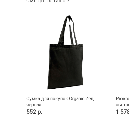
Смотреть также
Сумка для покупок Organic Zen,
Рюкза
черная
свето
552
р.
1 57