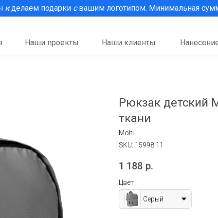
рч
и
делаем подарки
с
вашим логотипом. Минимальная сумма
я
Наши проекты
Наши клиенты
Нанесение
Рюкзак детский 
ткани
Molti
SKU:
15998.11
1 188
р.
Цвет
Серый