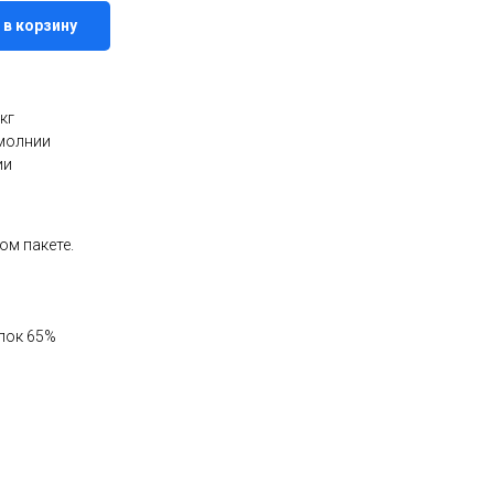
 в корзину
кг
 молнии
ии
ом пакете.
пок 65%