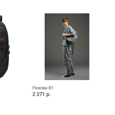
Рюкзак B1
2 371
р.