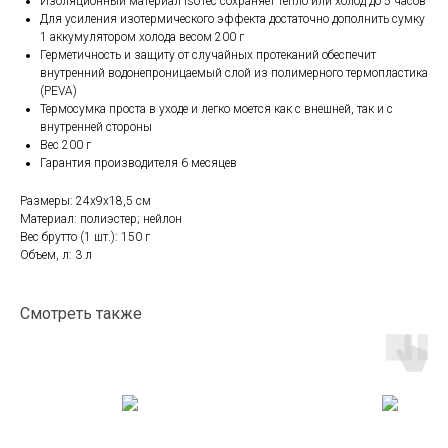
Изоляционный материал IsoTec сохраняет тепло или холод до 5 часов
Для усиления изотермического эффекта достаточно дополнить сумку
1 аккумулятором холода весом 200 г
Герметичность и защиту от случайных протеканий обеспечит
внутренний водонепроницаемый слой из полимерного термопластика
(PEVA)
Термосумка проста в уходе и легко моется как с внешней, так и с
внутренней стороны
Вес 200 г
Гарантия производителя 6 месяцев
Размеры: 24х9х18,5 см
Материал: полиэстер; нейлон
Вес брутто (1 шт.): 150 г
Объем, л: 3 л
Смотреть также