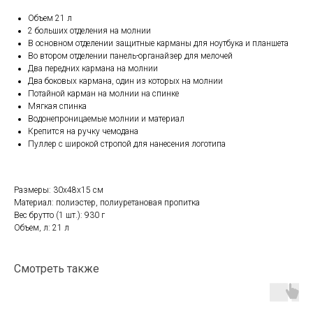
Объем 21 л
2 больших отделения на молнии
В основном отделении защитные карманы для ноутбука и планшета
Во втором отделении панель-органайзер для мелочей
Два передних кармана на молнии
Два боковых кармана, один из которых на молнии
Потайной карман на молнии на спинке
Мягкая спинка
Водонепроницаемые молнии и материал
Крепится на ручку чемодана
Пуллер с широкой стропой для нанесения логотипа
Размеры: 30x48x15 см
Материал: полиэстер, полиуретановая пропитка
Вес брутто (1 шт.): 930 г
Объем, л: 21 л
Смотреть также