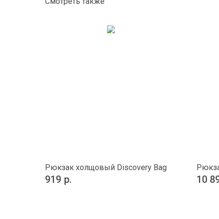
Смотреть также
Рюкзак холщовый Discovery Bag
Рюкза
919
р.
10 8