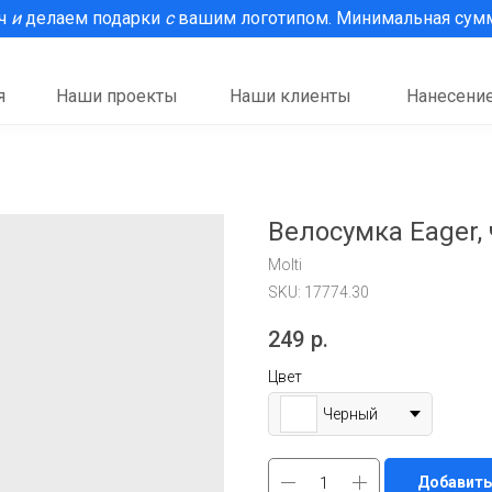
рч
и
делаем подарки
с
вашим логотипом. Минимальная сумма
я
Наши проекты
Наши клиенты
Нанесение
Велосумка Eager,
Molti
SKU:
17774.30
249
р.
Цвет
Черный
Добавить