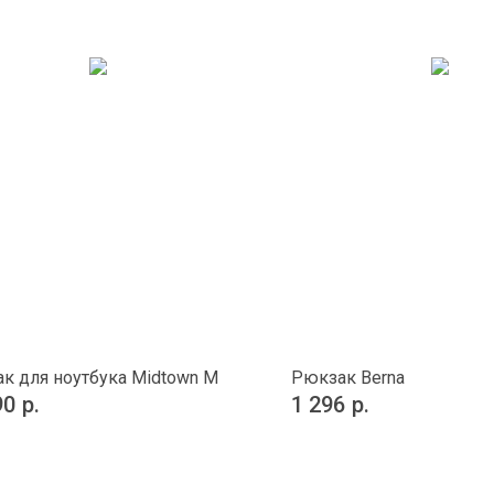
к для ноутбука Midtown M
Рюкзак Berna
90
р.
1 296
р.