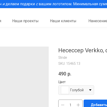
рч
и
делаем подарки
с
вашим логотипом. Минимальная сумма
я
Наши проекты
Наши клиенты
Нанесение
Несессер Verkko, 
Stride
SKU:
15465.13
490
р.
Цвет
Голубой
Добавить