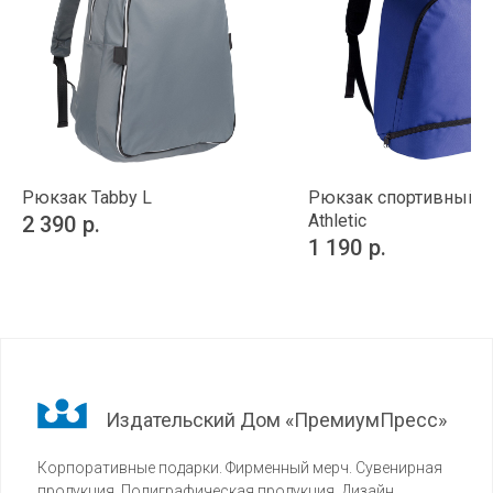
Рюкзак Tabby L
Рюкзак спортивный U
Athletic
2 390
р.
1 190
р.
Издательский Дом «ПремиумПресс»
Корпоративные подарки. Фирменный мерч. Сувенирная
продукция. Полиграфическая продукция. Дизайн.