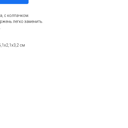
а, с колпачком.
ержень легко заменить.
.
,1x2,1x3,2 см