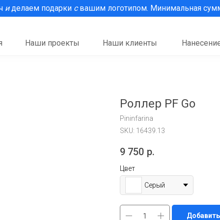
рч
и
делаем подарки
с
вашим логотипом. Минимальная сумма
я
Наши проекты
Наши клиенты
Нанесение
Роллер PF Go
Pininfarina
SKU:
16439.13
9 750
р.
Цвет
Серый
Добавить