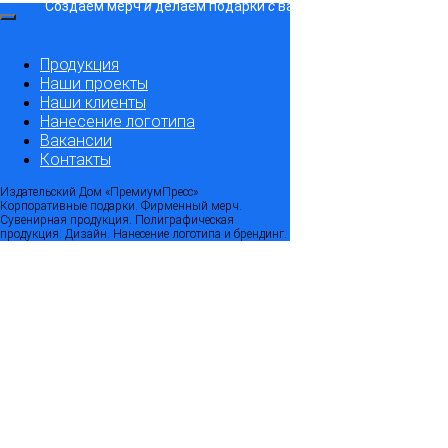
Создаем мерч
и
делаем подарки
с
вашим логотипом. Минима
Продукция
Наши проекты
Наши клиенты
Нанесение логотипа
Вакансии
Контакты
Издательский Дом «ПремиумПресс»
Корпоративные подарки. Фирменный мерч.
Сувенирная продукция. Полиграфическая
продукция. Дизайн. Нанесение логотипа и брендинг.