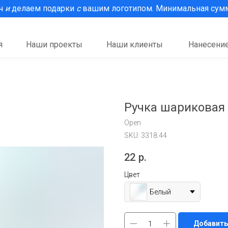
рч
и
делаем подарки
с
вашим логотипом. Минимальная сумма
я
Наши проекты
Наши клиенты
Нанесение
Ручка шариковая H
Open
SKU:
3318.44
22
р.
Цвет
Белый
Добавить