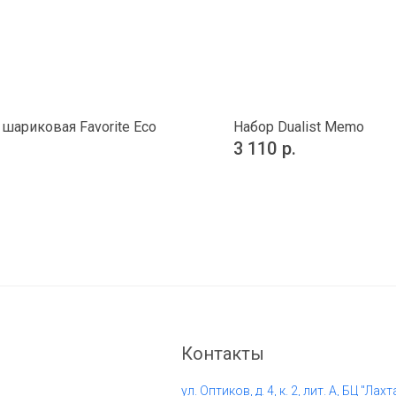
 шариковая Favorite Eco
Набор Dualist Memo
3 110
р.
Контакты
ул. Оптиков, д. 4, к. 2, лит. А, БЦ "Лахт