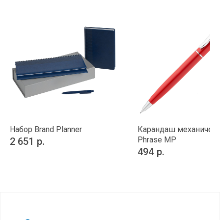
Набор Brand Planner
Карандаш механичес
Phrase MP
2 651
р.
494
р.