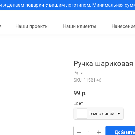
рч
и
делаем подарки
с
вашим логотипом. Минимальная сумма
я
Наши проекты
Наши клиенты
Нанесение
Ручка шариковая 
Pigra
SKU:
11581.46
99
р.
Цвет
Темно синий
Добавить