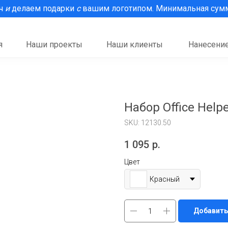
рч
и
делаем подарки
с
вашим логотипом. Минимальная сумма
я
Наши проекты
Наши клиенты
Нанесение
Набор Office Help
SKU:
12130.50
1 095
р.
Цвет
Красный
Добавить