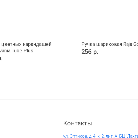
 цветных карандашей
Ручка шариковая Raja G
vania Tube Plus
256
р.
р.
Контакты
ул. Оптиков, д. 4, к. 2, лит. А, БЦ "Лахт