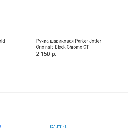
old
Ручка шариковая Parker Jotter
Originals Black Chrome CT
2 150
р.
а"
Политика