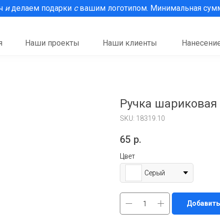
рч
и
делаем подарки
с
вашим логотипом. Минимальная сумма
я
Наши проекты
Наши клиенты
Нанесение
Ручка шариковая
SKU:
18319.10
65
р.
Цвет
Серый
Добавить