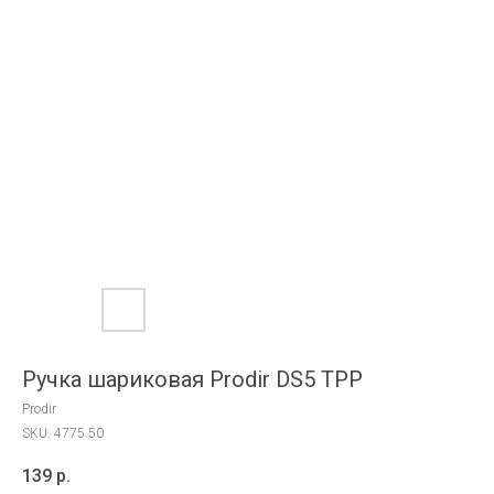
Ручка шариковая Prodir DS5 TPP
Prodir
SKU:
4775.50
139
р.