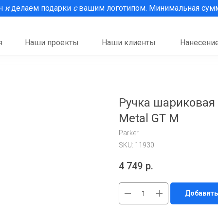
рч
и
делаем подарки
с
вашим логотипом. Минимальная сумма
я
Наши проекты
Наши клиенты
Нанесение
Ручка шариковая 
Metal GT M
Parker
SKU:
11930
4 749
р.
Добавить