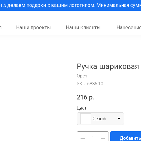
рч
и
делаем подарки
с
вашим логотипом. Минимальная сумма
я
Наши проекты
Наши клиенты
Нанесение
Ручка шариковая 
Open
SKU:
6886.10
216
р.
Цвет
Серый
Добавить