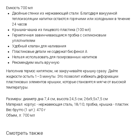
Емкость 700 мл
Двойные стенки из нержавеющей стали. Благодаря вакуумной
теплоизоляции напитки остаются горячими или холодными в течение
24 часов
Крышка-чашка из пищевого пластика (100 мл)
Герметичная завинчивающаяся пробка с силиконовым
уплотнителем
Удобный клапан для наливания
Пластиковые детали не содержат бисфенол А
Нельзя использовать для газированных напитков
Рекомендуем мыть вручную
Наполнив термос кипятком, не закручивайте крышку сразу. Дайте
жидкости остыть 1–3 минуты. Это позволит избежать деформации
пластиковых элементов крышки, которые становятся мягче от высокой
температуры.
Размеры: диаметр дна 7,4 см, высота 24,5 см; 26x9,5x7,5 см
Материал: корпус - нержавеющая сталь, 18/10; пробка, крышка - пластик
Вес брутто (1 шт.): 470 г
Объем, л: 700 мл
Смотреть также