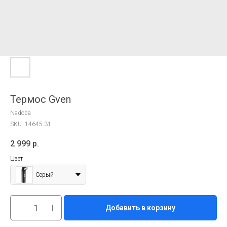
Термос Gven
Nadoba
SKU:
14645.31
2 999
р.
Цвет
Серый
Добавить в корзину