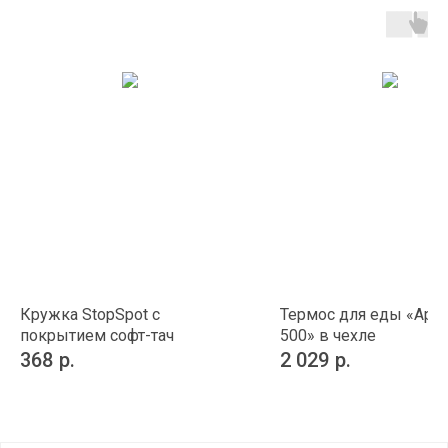
Кружка StopSpot с
Термос для еды «Арк
покрытием софт-тач
500» в чехле
368
р.
2 029
р.