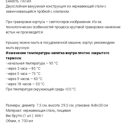
Емкость 700 мл.
Двухслойная вакуумная конструкция из нержавеющей стали с
завинчивающейся пробкой с клапаном.
При гравировке корпуса — светло-серое изображение. Из-за
технологических особенностей процесса круговой гравировки нанесение
встык не производится.
Крышку можно мыть в посудомоечной машине, корпус рекомендуем
мыть вручную.
Изменение температуры напитка внутри плотно закрытого
термоса:
- начальная температура — 95 °С
- через 3 часа — 85 °С
- через 5 часа — 75 °С
- через 9 часов — 60 °С
- через 18 часов — 50 °С
При температуре окружающей среды +20 °С
Размеры: диаметр: 7,5 см, высота: 29,5 см; упаковка: 8х8х30 см
Материал: нержавеющая сталь, пищевая
Вес брутто (1 шт.): 446 г
Объем, л: 700 мл