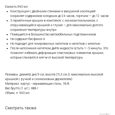
Емкость 940 мл.
Конструкция с двойными стенками и вакуумной изоляцией
сохраняет содержимое холодным до 24 часов, горячим — до 12 часов
3 герметичные крышки в комплекте: с носиком-поильником, с
откручивающейся крышкой и глухая — для максимально долгого
сохранения температуры внутри
Помещается в большинство автомобильных подстаканников
Не содержит бисфенол А
Не подходит для газированных напитков и напитков с мякотью
После наполнения кипятком дайте жидкости остыть 1–3 минуты. Это
позволит избежать деформации пластиковых элементов крышки,
которые становятся мягче от высокой температуры
Размеры: диаметр дна 9 см, высота 25,5 см (с максимально высокой
крышкой с ручкой и силиконовым держателем)
Материал: корпус - нержавеющая сталь, 18/8
Вес брутто (1 шт.): 688 г
Объем, л: 940 мл
Смотреть также