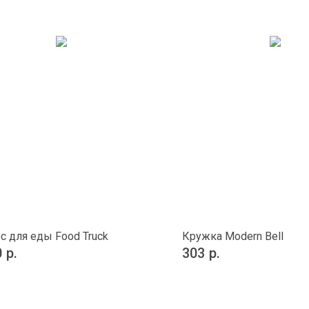
с для еды Food Truck
Кружка Modern Bell
0
р.
303
р.