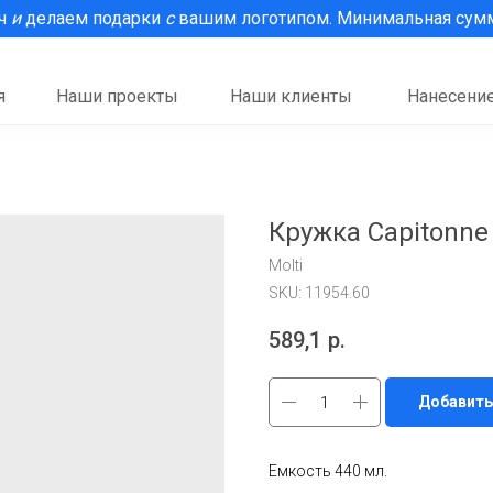
рч
и
делаем подарки
с
вашим логотипом. Минимальная сумма
я
Наши проекты
Наши клиенты
Нанесение
Кружка Capitonne
Molti
SKU:
11954.60
589,1
р.
Добавить
Емкость 440 мл.