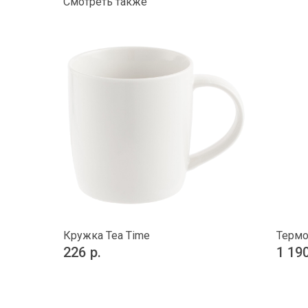
Смотреть также
Кружка Tea Time
Термо
226
р.
1 19