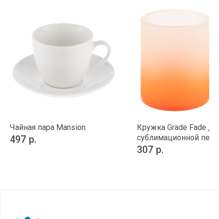
Чайная пара Mansion
Кружка Grade Fade дл
сублимационной печа
497
р.
307
р.