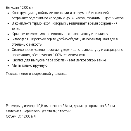
Емкость 1200 мл.
Конструкция с двойными стенками и вакуумной изоляцией
сохраняет содержимое холодным до 32 часов, горячим — до 26 часов
В комплекте термочехол, который увеличивает время сохранения
тепла
Крышку термоса можно использовать как чашку или миску
Благодаря широкому горлу удобно обедать, не перекладывая еду в
отдельную емкость
Силиконовое кольцо помогает удерживать температуру и защищает от
протекания, обеспечивая 100% герметичность
Кнопка для выпуска пара обеспечивает легкое открывание
Мыть только вручную
Поставляется в фирменной упаковке.
Размеры: диаметр 10,8 см; высота 26 см, диаметр горлышка 8,2 см
Материал: нержавеющая сталь; пластик
Объем, л: 1200 мл