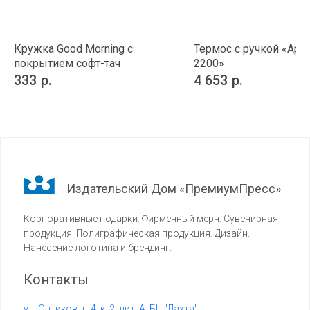
Кружка Good Morning с
Термос с ручкой «Арк
покрытием софт-тач
2200»
333
р.
4 653
р.
Издательский Дом «ПремиумПресс»
Корпоративные подарки. Фирменный мерч. Сувенирная
продукция. Полиграфическая продукция. Дизайн.
Нанесение логотипа и брендинг.
Контакты
ул. Оптиков, д. 4, к. 2, лит. А, БЦ "Лахта"