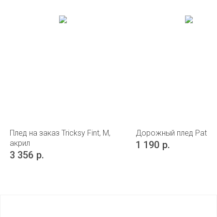
Плед на заказ Tricksy Fint, М,
Дорожный плед Pathw
акрил
1 190
р.
3 356
р.