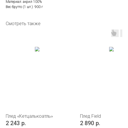
Материал: акрил 100%
Вес брутто (1 шт.): 900 г
Смотреть также
Плед «Кетцалькоатль»
Плед Field
2 243
р.
2 890
р.