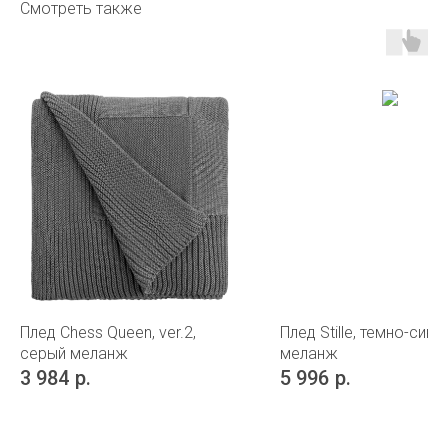
Смотреть также
Плед Chess Queen, ver.2,
Плед Stille, темно-сини
серый меланж
меланж
3 984
р.
5 996
р.