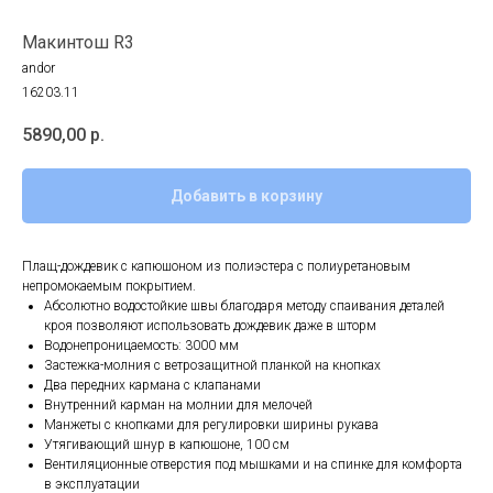
Макинтош R3
andor
16203.11
5890,00
р.
Добавить в корзину
Плащ-дождевик с капюшоном из полиэстера с полиуретановым
непромокаемым покрытием.
Абсолютно водостойкие швы благодаря методу спаивания деталей
кроя позволяют использовать дождевик даже в шторм
Водонепроницаемость: 3000 мм
Застежка-молния с ветрозащитной планкой на кнопках
Два передних кармана с клапанами
Внутренний карман на молнии для мелочей
Манжеты с кнопками для регулировки ширины рукава
Утягивающий шнур в капюшоне, 100 см
Вентиляционные отверстия под мышками и на спинке для комфорта
в эксплуатации