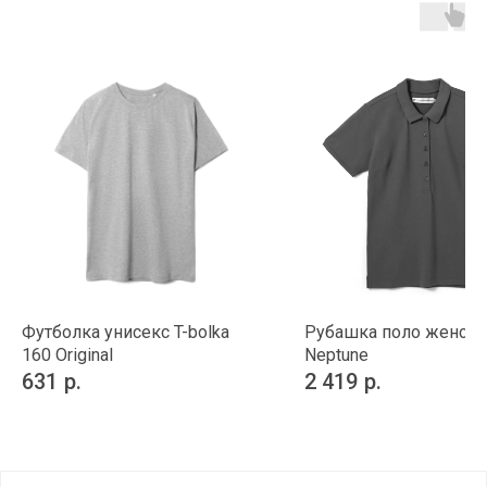
Футболка унисекс T-bolka
Рубашка поло женска
160 Original
Neptune
631
р.
2 419
р.