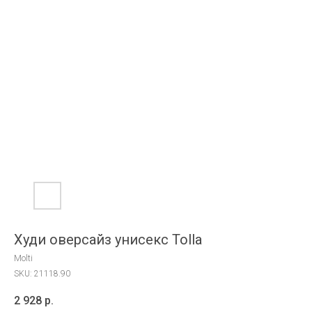
Худи оверсайз унисекс Tolla
Molti
SKU:
21118.90
2 928
р.