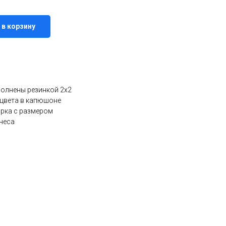
 в корзину
полнены резинкой 2х2
цвета в капюшоне
ирка с размером
чеса