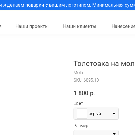
рч
и
делаем подарки
с
вашим логотипом. Минимальная сумма
я
Наши проекты
Наши клиенты
Нанесение
Толстовка на мол
Molti
SKU:
6895.10
1 800
р.
Цвет
серый
Размер