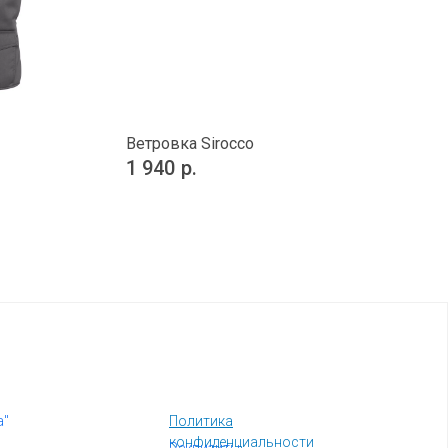
Ветровка Sirocco
1 940
р.
а"
Политика
конфиденциальности
Реквизиты