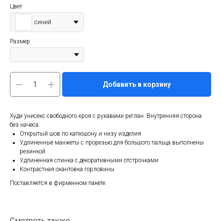
Цвет
синий
Размер
Добавить в корзину
Худи унисекс свободного кроя с рукавами реглан. Внутренняя сторона
без начеса.
Открытый шов по капюшону и низу изделия
Удлиненные манжеты с прорезью для большого пальца выполнены
резинкой
Удлиненная спинка с декоративными отстрочками
Контрастная окантовка горловины
Поставляется в фирменном пакете.
Смотреть также