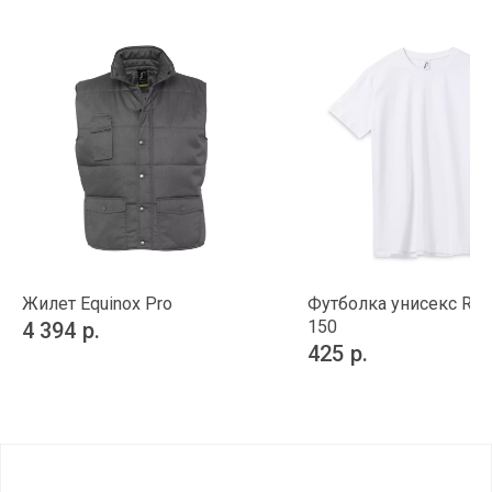
Жилет Equinox Pro
Футболка унисекс Reg
150
4 394
р.
425
р.