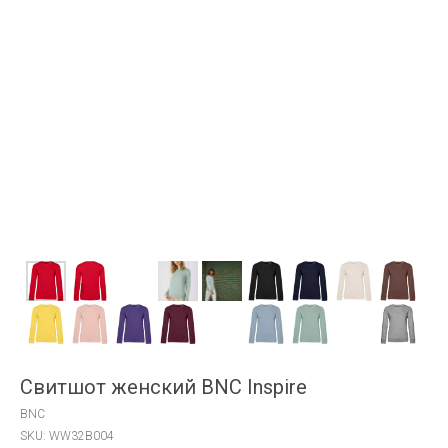
Свитшот женский BNC Inspire
BNC
SKU:
WW32B004