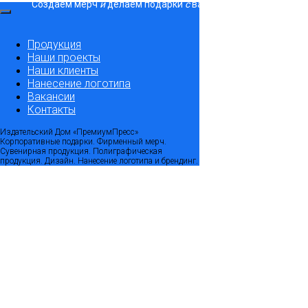
Создаем мерч
и
делаем подарки
с
вашим логотипом. Минима
Продукция
Наши проекты
Наши клиенты
Нанесение логотипа
Вакансии
Контакты
Издательский Дом «ПремиумПресс»
Корпоративные подарки. Фирменный мерч.
Сувенирная продукция. Полиграфическая
продукция. Дизайн. Нанесение логотипа и брендинг.