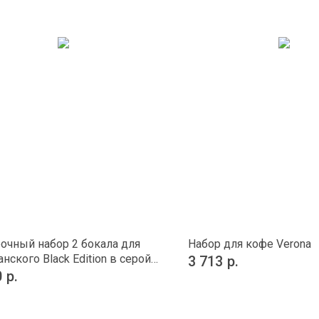
очный набор 2 бокала для
Набор для кофе Verona
нского Black Edition в серой
3 713
р.
ке
0
р.